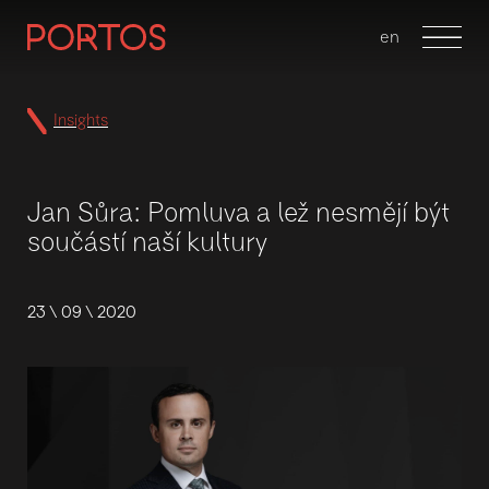
cs
en
Menu
Insights
Jan Sůra: Pomluva a lež nesmějí být
součástí naší kultury
23 \ 09 \ 2020