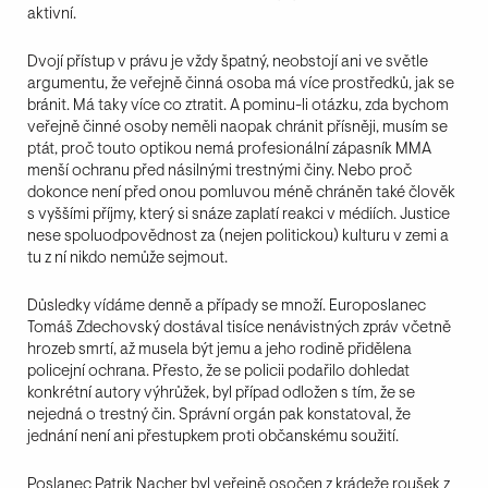
aktivní.
Dvojí přístup v právu je vždy špatný, neobstojí ani ve světle
argumentu, že veřejně činná osoba má více prostředků, jak se
bránit. Má taky více co ztratit. A pominu-li otázku, zda bychom
veřejně činné osoby neměli naopak chránit přísněji, musím se
ptát, proč touto optikou nemá profesionální zápasník MMA
menší ochranu před násilnými trestnými činy. Nebo proč
dokonce není před onou pomluvou méně chráněn také člověk
s vyššími příjmy, který si snáze zaplatí reakci v médiích. Justice
nese spoluodpovědnost za (nejen politickou) kulturu v zemi a
tu z ní nikdo nemůže sejmout.
Důsledky vídáme denně a případy se množí. Europoslanec
Tomáš Zdechovský dostával tisíce nenávistných zpráv včetně
hrozeb smrtí, až musela být jemu a jeho rodině přidělena
policejní ochrana. Přesto, že se policii podařilo dohledat
konkrétní autory výhrůžek, byl případ odložen s tím, že se
nejedná o trestný čin. Správní orgán pak konstatoval, že
jednání není ani přestupkem proti občanskému soužití.
Poslanec Patrik Nacher byl veřejně osočen z krádeže roušek z