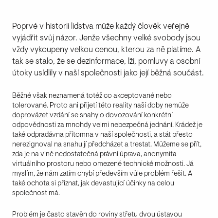
Poprvé v historii lidstva může každý člověk veřejně
vyjádřit svůj názor. Jenže všechny velké svobody jsou
vždy vykoupeny velkou cenou, kterou za ně platíme. A
tak se stalo, že se dezinformace, lži, pomluvy a osobní
útoky usídlily v naší společnosti jako její běžná součást.
Běžné však neznamená totéž co akceptované nebo
tolerované. Proto ani přijetí této reality naší doby nemůže
doprovázet vzdání se snahy o dovozování konkrétní
odpovědnosti za mnohdy velmi nebezpečná jednání. Krádež je
také odpradávna přítomna v naší společnosti, a stát přesto
nerezignoval na snahu jí předcházet a trestat. Můžeme se přít,
zda je na vině nedostatečná právní úprava, anonymita
virtuálního prostoru nebo omezené technické možnosti. Já
myslím, že nám zatím chybí především vůle problém řešit. A
také ochota si přiznat, jak devastující účinky na celou
společnost má.
Problém je často stavěn do roviny střetu dvou ústavou