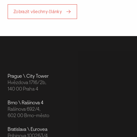
Zobrazit všechny články
Prague \ City Tower
Hvězdova 1716/2b,
140 00 Praha 4
Brno \ Rašínova 4
Rašínova 692/4,
602 00 Brno-město
Bratislava \ Eurovea
Pribinova 100263/4