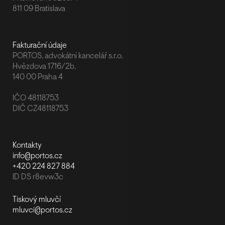
811 09 Bratislava
Fakturační údaje
PORTOS, advokátní kancelář s.r.o.
Hvězdova 1716/2b,
140 00 Praha 4
IČO 48118753
DIČ CZ48118753
Kontakty
info@portos.cz
+420 224 827 884
ID DS r8evw3c
Tiskový mluvčí
mluvci@portos.cz