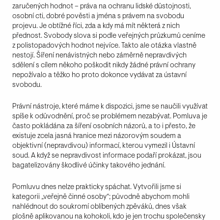
zaručených hodnot – práva na ochranu lidské důstojnosti,
osobní cti, dobré pověsti a jména s právem na svobodu
projevu. Je obtížné říci, zda a kdy má mít některá z nich
přednost. Svobody slova si podle veřejných průzkumů ceníme
z polistopadových hodnot nejvíce. Takto ale otázka vlastně
nestojí. Šíření nenávistných nebo záměrně nepravdivých
sdělení s cílem někoho poškodit nikdy žádné právní ochrany
nepožívalo a těžko ho proto dokonce vydávat za ústavní
svobodu.
Právní nástroje, které máme k dispozici, jsme se naučili využívat
spíše k odůvodnění, proč se problémem nezabývat. Pomluva je
často pokládána za šíření osobních názorů, a to i přesto, že
existuje zcela jasná hranice mezi názorovým soudem a
objektivní (nepravdivou) informací, kterou vymezil i Ústavní
soud. A když se nepravdivost informace podaří prokázat, jsou
bagatelizovány škodlivé účinky takového jednání.
Pomluvu dnes nelze prakticky spáchat. Vytvořili jsme si
kategorii „veřejně činné osoby“; původně abychom mohli
nahlédnout do soukromí oblíbených zpěváků, dnes však
plošně aplikovanou na kohokoli, kdo je jen trochu společensky