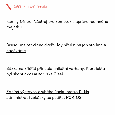
Další aktuální témata
02 \ 07 \ 2026
Family Office: Nástroj pro komplexní správu rodinného
majetku
29 \ 06 \ 2026
Brusel má otevřené dveře. My před nimi jen stojíme a
nadáváme
23 \ 06 \ 2026
Sázka na křišťál přinesla unikátní varhany. K projektu
byl skeptický i autor, říká Císař
19 \ 06 \ 2026
Začíná výstavba druhého úseku metra D. Na
administraci zakázky se podílel PORTOS