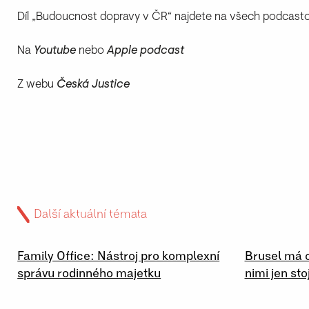
Díl „Budoucnost dopravy v ČR“ najdete na všech podcast
Na
Youtube
nebo
Apple podcast
Z webu
Česká Justice
Další aktuální témata
02 \ 07 \ 2026
29 \ 06 \
Family Office: Nástroj pro komplexní
Brusel má 
správu rodinného majetku
nimi jen st