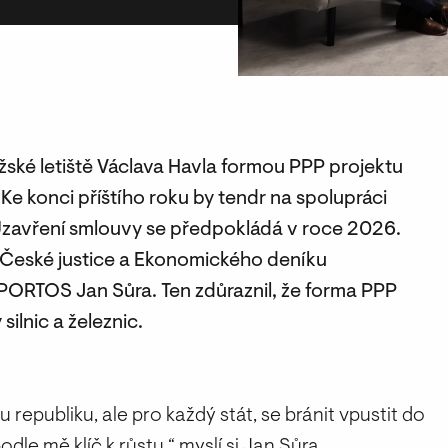
žské letiště Václava Havla formou PPP projektu
e konci příštího roku by tendr na spolupráci
Uzavření smlouvy se předpokládá v roce 2026.
u České justice a Ekonomického deníku
PORTOS Jan Sůra. Ten zdůraznil, že forma PPP
ilnic a železnic.
epubliku, ale pro každý stát, se bránit vpustit do
le mě klíč k růstu,“ myslí si Jan Sůra.