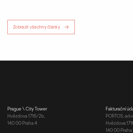
Zobrazit všechny články
Prague \ City Tower
Fakturační úd
Hvězdova 1716/2b,
PORTOS, advok
140 00 Praha 4
Hvězdova 171
140 00 Praha