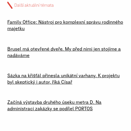
Další aktuální témata
02 \ 07 \ 2026
Family Office: Nástroj pro komplexní správu rodinného
majetku
29 \ 06 \ 2026
Brusel má otevřené dveře. My před nimi jen stojíme a
nadáváme
23 \ 06 \ 2026
Sázka na křišťál přinesla unikátní varhany. K projektu
byl skeptický i autor, říká Císař
19 \ 06 \ 2026
Začíná výstavba druhého úseku metra D. Na
administraci zakázky se podílel PORTOS