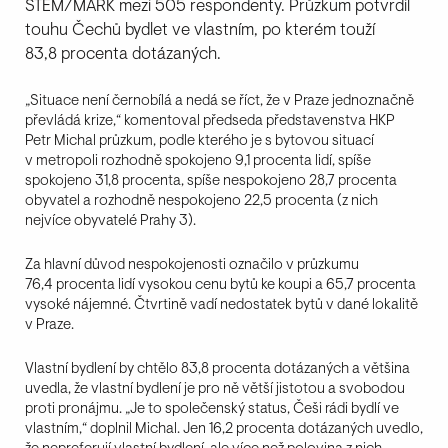
STEM/MARK mezi 505 respondenty. Průzkum potvrdil
touhu Čechů bydlet ve vlastním, po kterém touží
83,8 procenta dotázaných.
„Situace není černobílá a nedá se říct, že v Praze jednoznačně
převládá krize,“ komentoval předseda představenstva HKP
Petr Michal průzkum, podle kterého je s bytovou situací
v metropoli rozhodně spokojeno 9,1 procenta lidí, spíše
spokojeno 31,8 procenta, spíše nespokojeno 28,7 procenta
obyvatel a rozhodně nespokojeno 22,5 procenta (z nich
nejvíce obyvatelé Prahy 3).
Za hlavní důvod nespokojenosti označilo v průzkumu
76,4 procenta lidí vysokou cenu bytů ke koupi a 65,7 procenta
vysoké nájemné. Čtvrtině vadí nedostatek bytů v dané lokalitě
v Praze.
Vlastní bydlení by chtělo 83,8 procenta dotázaných a většina
uvedla, že vlastní bydlení je pro ně větší jistotou a svobodou
proti pronájmu. „Je to společenský status, Češi rádi bydlí ve
vlastním,“ doplnil Michal. Jen 16,2 procenta dotázaných uvedlo,
že nepreferují vlastní bydlení, ale více než polovina z nich