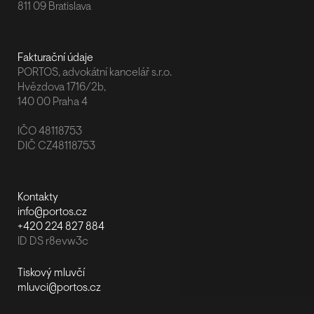
811 09 Bratislava
Fakturační údaje
PORTOS, advokátní kancelář s.r.o.
Hvězdova 1716/2b,
140 00 Praha 4
IČO 48118753
DIČ CZ48118753
Kontakty
info@portos.cz
+420 224 827 884
ID DS r8evw3c
Tiskový mluvčí
mluvci@portos.cz