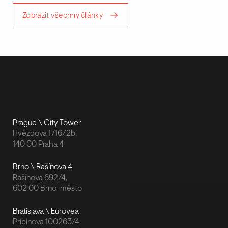
Zobrazit všechny články
Prague \ City Tower
Hvězdova 1716/2b,
140 00 Praha 4
Brno \ Rašínova 4
Rašínova 692/4,
602 00 Brno-město
Bratislava \ Eurovea
Pribinova 100263/4