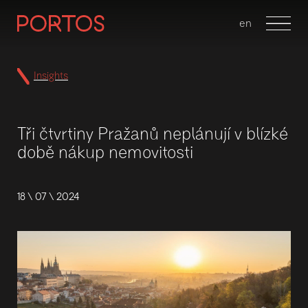
cs
en
Menu
Insights
Tři čtvrtiny Pražanů neplánují v blízké
době nákup nemovitosti
18 \ 07 \ 2024