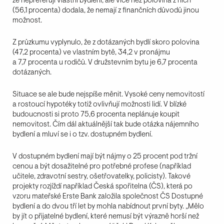
(56,1 procenta) dodala, že nemají z finančních důvodů jinou
možnost.
Z průzkumu vyplynulo, že z dotázaných bydlí skoro polovina
(47,2 procenta) ve vlastním bytě, 34,2 v pronájmu
a 7,7 procenta u rodičů. V družstevním bytu je 6,7 procenta
dotázaných.
Situace se ale bude nejspíše měnit. Vysoké ceny nemovitostí
a rostoucí hypotéky totiž ovlivňují možnosti lidí. V blízké
budoucnosti si proto 75,6 procenta neplánuje koupit
nemovitost. Čím dál aktuálnější tak bude otázka nájemního
bydlení a mluví se i o tzv. dostupném bydlení.
V dostupném bydlení mají být nájmy o 25 procent pod tržní
cenou a být dosažitelné pro potřebné profese (například
učitele, zdravotní sestry, ošetřovatelky, policisty). Takové
projekty rozjíždí například Česká spořitelna (ČS), která po
vzoru mateřské Erste Bank založila společnost ČS Dostupné
bydlení a do dvou tří let by mohla nabídnout první byty. „Mělo
by jít o přijatelné bydlení, které nemusí být výrazně horší než