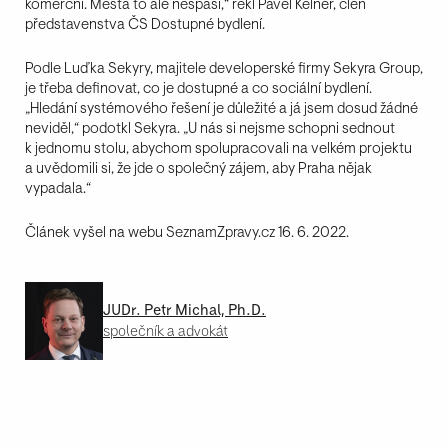
komerční. Města to ale nespasí,“ řekl Pavel Kelner, člen
představenstva ČS Dostupné bydlení.
Podle Luďka Sekyry, majitele developerské firmy Sekyra Group,
je třeba definovat, co je dostupné a co sociální bydlení.
„Hledání systémového řešení je důležité a já jsem dosud žádné
neviděl,“ podotkl Sekyra. „U nás si nejsme schopni sednout
k jednomu stolu, abychom spolupracovali na velkém projektu
a uvědomili si, že jde o společný zájem, aby Praha nějak
vypadala.“
Článek vyšel na webu
SeznamZpravy.cz
16. 6. 2022.
JUDr. Petr Michal, Ph.D.
společník a advokát