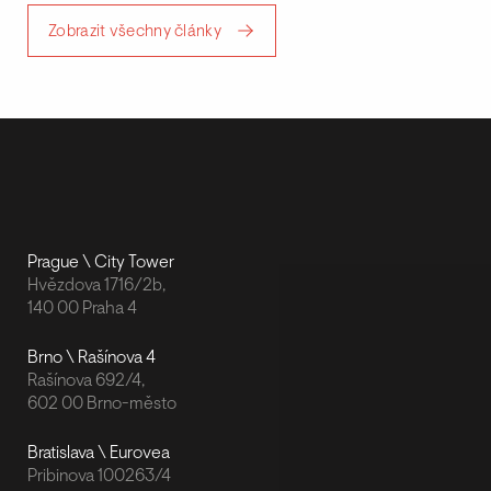
Zobrazit všechny články
Prague \ City Tower
Hvězdova 1716/2b,
140 00 Praha 4
Brno \ Rašínova 4
Rašínova 692/4,
602 00 Brno-město
Bratislava \ Eurovea
Pribinova 100263/4