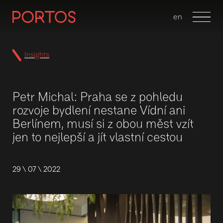
cs
en
Menu
Insights
Petr Michal: Praha se z pohledu
rozvoje bydlení nestane Vídní ani
Berlínem, musí si z obou měst vzít
jen to nejlepší a jít vlastní cestou
29 \ 07 \ 2022