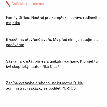
Další aktuální témata
02 \ 07 \ 2026
Family Office: Nástroj pro komplexní správu rodinného
majetku
29 \ 06 \ 2026
Brusel má otevřené dveře. My před nimi jen stojíme a
nadáváme
23 \ 06 \ 2026
Sázka na křišťál přinesla unikátní varhany. K projektu
byl skeptický i autor, říká Císař
19 \ 06 \ 2026
Začíná výstavba druhého úseku metra D. Na
administraci zakázky se podílel PORTOS