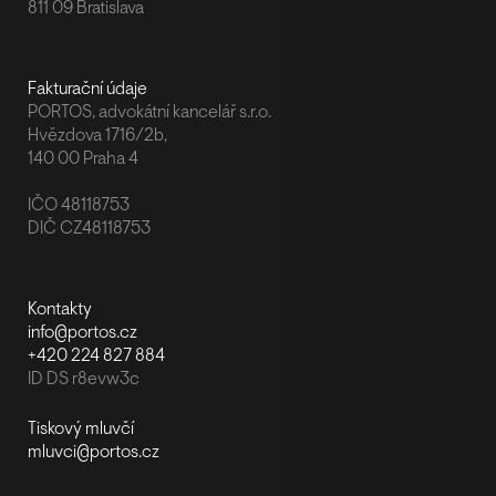
811 09 Bratislava
Fakturační údaje
PORTOS, advokátní kancelář s.r.o.
Hvězdova 1716/2b,
140 00 Praha 4
IČO 48118753
DIČ CZ48118753
Kontakty
info@portos.cz
+420 224 827 884
ID DS r8evw3c
Tiskový mluvčí
mluvci@portos.cz